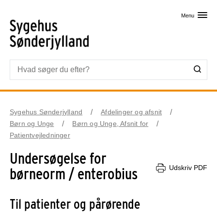
Skip til primært indhold
Menu
Sygehus Sønderjylland
Afdelinger og afsnit
Børn og Unge
Børn og Unge, Afsnit for
Patientvejledninger
Undersøgelse for
Udskriv PDF
børneorm / enterobius
Til patienter og pårørende