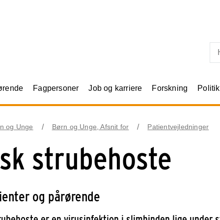
Skip til primært indhold
rørende
Fagpersoner
Job og karriere
Forskning
Politik
n og Unge
Børn og Unge, Afsnit for
Patientvejledninger
lsk strubehoste
tienter og pårørende
trubehoste er en virusinfektion i slimhinden lige unde