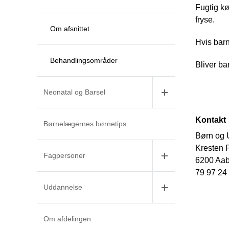
Fugtig kø
fryse.
Om afsnittet
Hvis barn
Behandlingsområder
Bliver ba
Neonatal og Barsel
Kontakt
Børnelægernes børnetips
Børn og
Kresten P
Fagpersoner
6200 Aa
79 97 24
Uddannelse
Om afdelingen