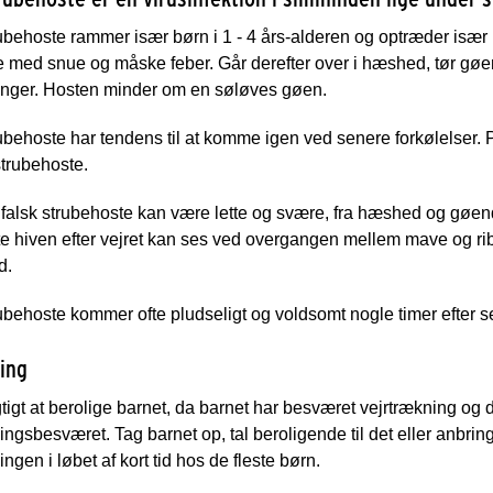
ubehoste rammer især børn i 1 - 4 års-alderen og optræder især i 
se med snue og måske feber. Går derefter over i hæshed, tør g
inger. Hosten minder om en søløves gøen.
ubehoste har tendens til at komme igen ved senere forkølelser. 
strubehoste.
 falsk strubehoste kan være lette og svære, fra hæshed og gøen
te hiven efter vejret kan ses ved overgangen mellem mave og r
d.
ubehoste kommer ofte pludseligt og voldsomt nogle timer efter se
ing
gtigt at berolige barnet, da barnet har besværet vejrtrækning og 
ingsbesværet. Tag barnet op, tal beroligende til det eller anbring
ingen i løbet af kort tid hos de fleste børn.