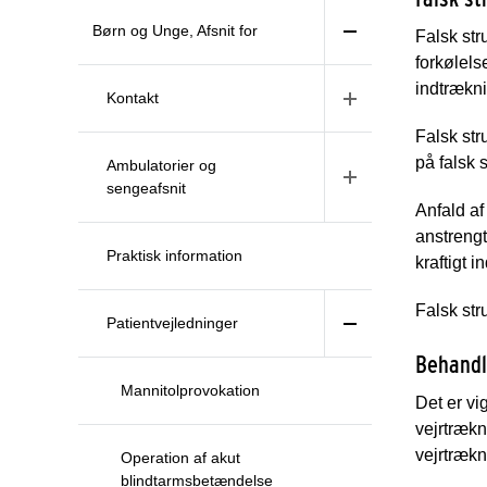
Børn og Unge, Afsnit for
Falsk str
forkølel
indtrækn
Kontakt
Falsk str
på falsk 
Ambulatorier og
sengeafsnit
Anfald af
anstreng
Praktisk information
kraftigt in
Falsk str
Patientvejledninger
Behandl
Mannitolprovokation
Det er vi
vejrtrækn
vejrtrækn
Operation af akut
blindtarmsbetændelse