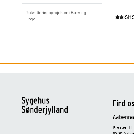
Rekrutteringsprojekter i Børn og
pinfoSH
Unge
Find o
Aabenra
Kresten Phi
6200 Aabe