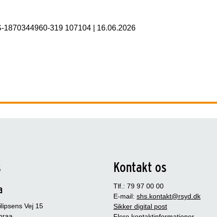
S-1870344960-319 107104
|
16.06.2026
s
Kontakt os
Tlf.: 79 97 00 00
a
E-mail:
shs.kontakt@rsyd.dk
lipsens Vej 15
Sikker digital post
nraa
Flere kontaktinformationer