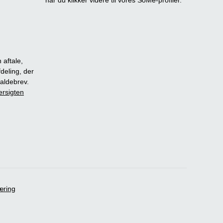
når du klikker videre til vores SoMe-profiler.
 aftale,
fdeling, der
dkaldebrev.
ersigten
æring