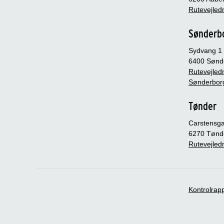
Rutevejledn
Sønderb
Sydvang 1
6400 Sønd
Rutevejledn
Sønderbor
Tønder
Carstensg
6270 Tønd
Rutevejledn
Kontrolrap