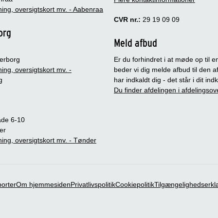
ing, oversigtskort mv. - Aabenraa
CVR nr.:
29 19 09 09
org
Meld afbud
erborg
Er du forhindret i at møde op til en
ing, oversigtskort mv. -
beder vi dig melde afbud til den a
g
har indkaldt dig - det står i dit in
Du finder afdelingen i afdelingsov
ade 6-10
er
ing, oversigtskort mv. - Tønder
porter
Om hjemmesiden
Privatlivspolitik
Cookiepolitik
Tilgængelighedserkl