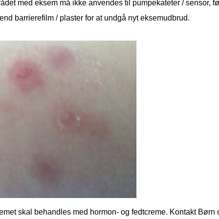
ådet med eksem må ikke anvendes til pumpekateter / sensor, fø
nd barrierefilm / plaster for at undgå nyt eksemudbrud.
emet skal behandles med hormon- og fedtcreme. Kontakt Børn o