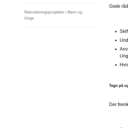
Gode råd 
Rekrutteringsprojekter i Børn og
Unge
Skif
Undg
Anve
Unge
Hvi
Tegn på og
Der fremk