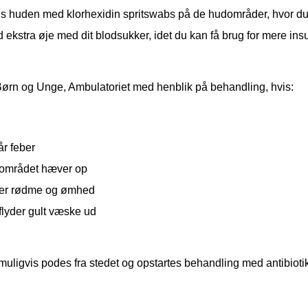
s huden med klorhexidin spritswabs på de hudområder, hvor du s
 ekstra øje med dit blodsukker, idet du kan få brug for mere insu
Børn og Unge, Ambulatoriet med henblik på behandling, hvis:
år feber
området hæver op
 er rødme og ømhed
flyder gult væske ud
muligvis podes fra stedet og opstartes behandling med antibioti