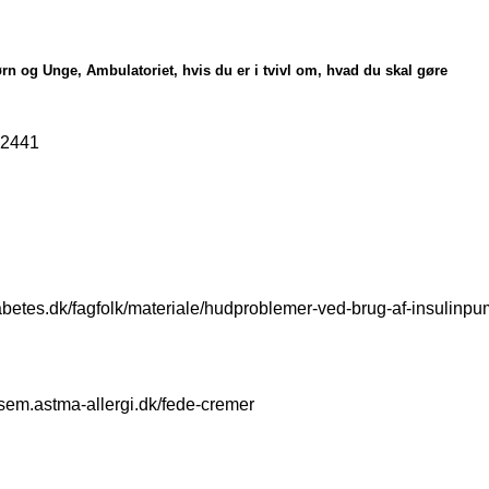
rn og Unge, Ambulatoriet, hvis du er i tvivl om, hvad du skal gøre
 2441
iabetes.dk/fagfolk/materiale/hudproblemer-ved-brug-af-insulinp
ksem.astma-allergi.dk/fede-cremer