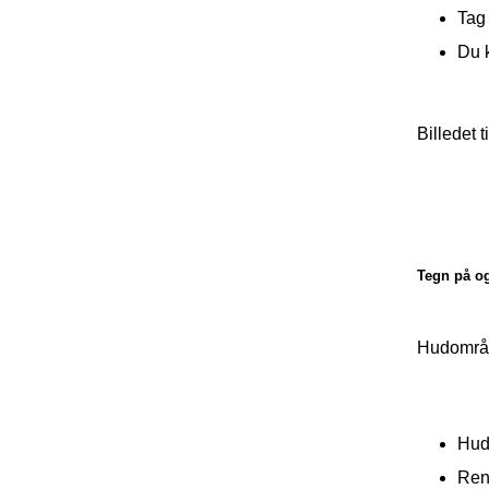
Tag 
Du k
Billedet t
Tegn på og
Hudområde
Hud
Reng