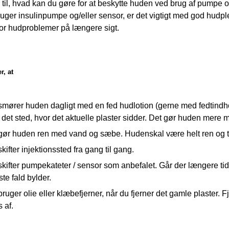
til, hvad kan du gøre for at beskytte huden ved brug af pumpe o
uger insulinpumpe og/eller sensor, er det vigtigt med god hudplej
for hudproblemer på længere sigt.
r, at
smører huden dagligt med en fed hudlotion (gerne med fedtindh
det sted, hvor det aktuelle plaster sidder. Det gør huden mere
gør huden ren med vand og sæbe. Hudenskal være helt ren og tø
kifter injektionssted fra gang til gang.
kifter pumpekateter / sensor som anbefalet. Går der længere tid, 
te fald bylder.
ruger olie eller klæbefjerner, når du fjerner det gamle plaster. Fj
s af.