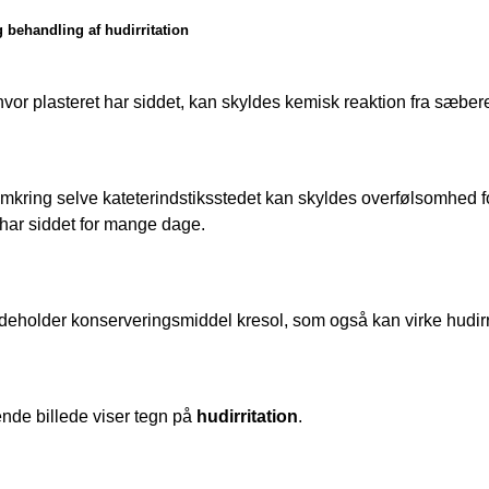
 behandling af hudirritation
or plasteret har siddet, kan skyldes kemisk reaktion fra sæberes
ring selve kateterindstiksstedet kan skyldes overfølsomhed for de
 har siddet for mange dage.
ndeholder konserveringsmiddel kresol, som også kan virke hudir
de billede viser tegn på 
hudirritation
.