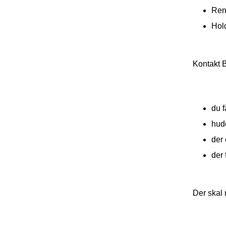
Ren
Hold
Kontakt 
du f
hud
der
der 
Der skal 