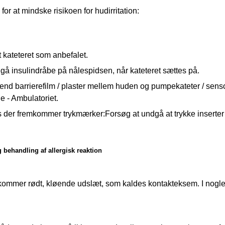
for at mindske risikoen for hudirritation:
t kateteret som anbefalet.
å insulindråbe på nålespidsen, når kateteret sættes på.
nd barrierefilm / plaster mellem huden og pumpekateter / sensor.
 - Ambulatoriet.
s der fremkommer trykmærker:Forsøg at undgå at trykke inserter
 behandling af allergisk reaktion
ommer rødt, kløende udslæt, som kaldes kontakteksem. I nogle t