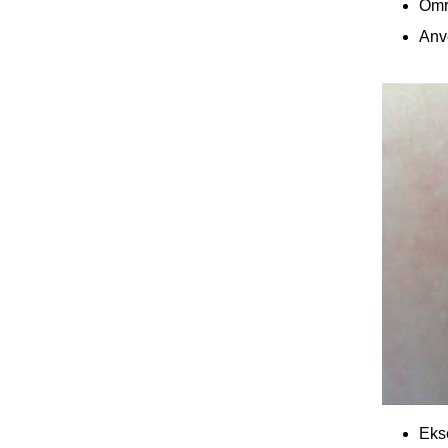
Omr
Anve
Eks