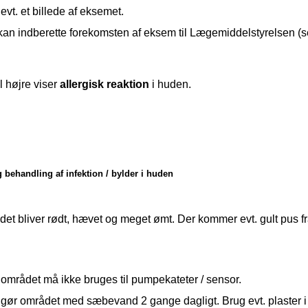
evt. et billede af eksemet.
an indberette forekomsten af eksem til Lægemiddelstyrelsen (s
il højre viser 
allergisk rea
ktio
n 
i huden.
 behandling af infektion / bylder i huden
t bliver rødt, hævet og meget ømt. Der kommer evt. gult pus fra
området må ikke bruges til pumpekateter / sensor.
ør området med sæbevand 2 gange dagligt. Brug evt. plaster i d