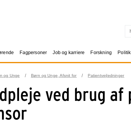
Skip til primært indhold
rørende
Fagpersoner
Job og karriere
Forskning
Politik
n og Unge
Børn og Unge, Afsnit for
Patientvejledninger
dpleje ved brug af
nsor