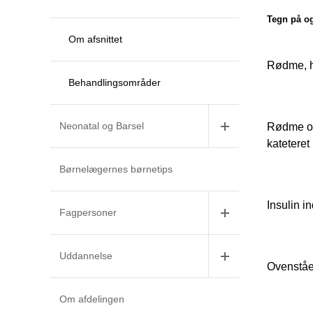
Tegn på og
Om afsnittet
Rødme, hv
Behandlingsområder
Neonatal og Barsel
Rødme omk
kateteret
Børnelægernes børnetips
Insulin i
Fagpersoner
Uddannelse
Ovenståen
Om afdelingen