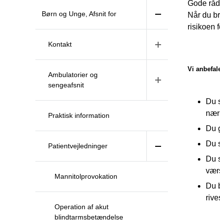
Gode råd 
Børn og Unge, Afsnit for
Når du br
risikoen 
Kontakt
Vi anbefale
Ambulatorier og
sengeafsnit
Du 
nær 
Praktisk information
Du 
Du s
Patientvejledninger
Du s
værs
Mannitolprovokation
Du b
rive
Operation af akut
blindtarmsbetændelse