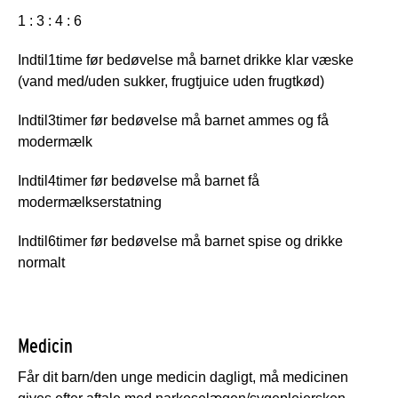
1 : 3 : 4 : 6
Indtil
1
time før bedøvelse må barnet drikke klar væske
(vand med/uden sukker, frugtjuice uden frugtkød)
Indtil
3
timer før bedøvelse må barnet ammes og få
modermælk
Indtil
4
timer før bedøvelse må barnet få
modermælkserstatning
Indtil
6
timer før bedøvelse må barnet spise og drikke
normalt
Medicin
Får dit barn/den unge medicin dagligt, må medicinen