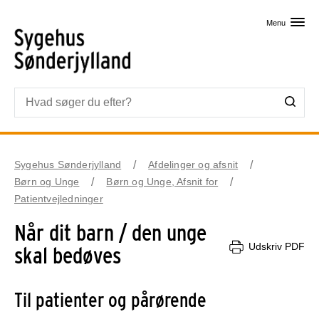
Skip til primært indhold
Menu
Sygehus Sønderjylland
Afdelinger og afsnit
Børn og Unge
Børn og Unge, Afsnit for
Patientvejledninger
Når dit barn / den unge
Udskriv PDF
skal bedøves
Til patienter og pårørende