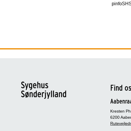
pinfoSH
Find o
Aabenra
Kresten Phi
6200 Aabe
Rutevejledn