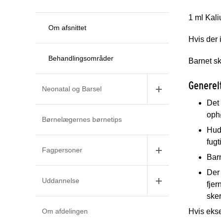
1 ml Kal
Om afsnittet
Hvis der 
Behandlingsområder
Barnet sk
Generel
Neonatal og Barsel
Det 
oph
Børnelægernes børnetips
Hude
fug
Fagpersoner
Barn
Der 
Uddannelse
fjer
sker
Om afdelingen
Hvis ekse