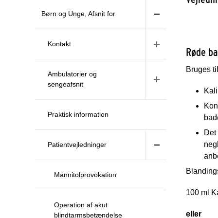
Børn og Unge, Afsnit for
Kontakt
Røde b
Bruges ti
Ambulatorier og
sengeafsnit
Kal
Konc
Praktisk information
bad
Det 
neg
Patientvejledninger
anbe
Blanding
Mannitolprovokation
100 ml Ka
Operation af akut
eller
blindtarmsbetændelse