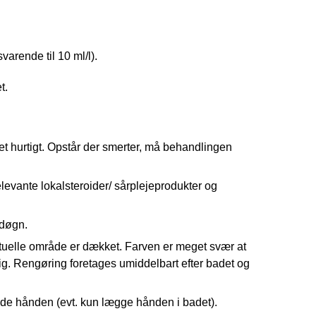
arende til 10 ml/l).
t.
ret hurtigt. Opstår der smerter, må behandlingen
evante lokalsteroider/ sårplejeprodukter og
 døgn.
ktuelle område er dækket. Farven er meget svær at
g. Rengøring foretages umiddelbart efter badet og
ade hånden (evt. kun lægge hånden i badet).