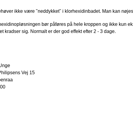
ehøver ikke være "neddykket" i klorhexidinbadet. Man kan nøj
hexidinopløsningen bør påføres på hele kroppen og ikke kun ekse
et kradser sig. Normalt er der god effekt efter 2 - 3 dage.
 Unge
hilipsens Vej 15
benraa
 00