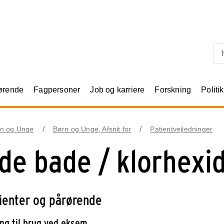
Skip til primært indhold
rørende
Fagpersoner
Job og karriere
Forskning
Politik
n og Unge
Børn og Unge, Afsnit for
Patientvejledninger
de bade / klorhexi
tienter og pårørende
ing til brug ved eksem