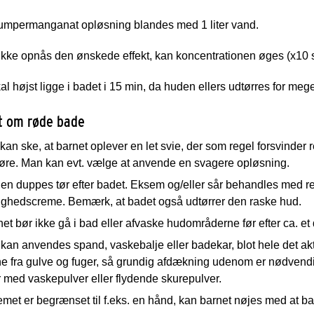
iumpermanganat opløsning blandes med 1 liter vand.
ikke opnås den ønskede effekt, kan koncentrationen øges (x10 sv
al højst ligge i badet i 15 min, da huden ellers udtørres for mege
t om røde bade
kan ske, at barnet oplever en let svie, der som regel forsvinder 
øre. Man kan evt. vælge at anvende en svagere opløsning.
n duppes tør efter badet. Eksem og/eller sår behandles med rel
tighedscreme. Bemærk, at badet også udtørrer den raske hud.
et bør ikke gå i bad eller afvaske hudområderne før efter ca. et
kan anvendes spand, vaskebalje eller badekar, blot hele det a
ne fra gulve og fuger, så grundig afdækning udenom er nødvendi
 med vaskepulver eller flydende skurepulver.
met er begrænset til f.eks. en hånd, kan barnet nøjes med at b