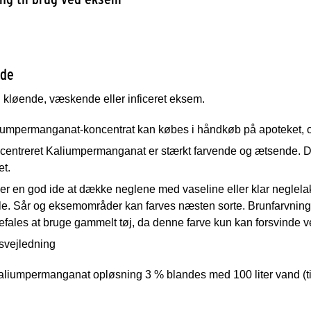
ade
l kløende, væskende eller inficeret eksem.
iumpermanganat-koncentrat kan købes i håndkøb på apoteket, o
entreret Kaliumpermanganat er stærkt farvende og ætsende. Der 
et.
er en god ide at dække neglene med vaseline eller klar neglelak,
le. Sår og eksemområder kan farves næsten sorte. Brunfarvning 
fales at bruge gammelt tøj, da denne farve kun kan forsvinde 
svejledning
liumpermanganat opløsning 3 % blandes med 100 liter vand (til