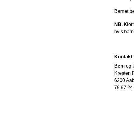
Barnet b
NB.
Klor
hvis barn
Kontakt
Børn og
Kresten P
6200 Aa
79 97 24