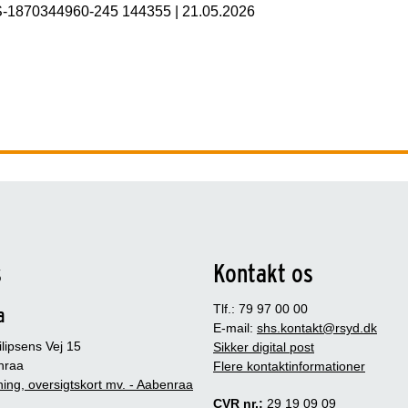
S-1870344960-245 144355
|
21.05.2026
s
Kontakt os
Tlf.: 79 97 00 00
a
E-mail:
shs.kontakt@rsyd.dk
lipsens Vej 15
Sikker digital post
nraa
Flere kontaktinformationer
ing, oversigtskort mv. - Aabenraa
CVR nr.:
29 19 09 09