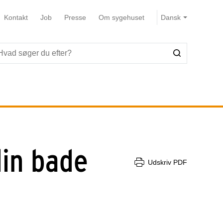
Kontakt
Job
Presse
Om sygehuset
din bade
Udskriv PDF