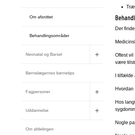
Træ
Behandl
Om afsnittet
Der finde
Behandlingsområder
Medicins
Neonatal og Barsel
Oftest vi
være tilst
Børnelægernes børnetips
I tilfæl
Hvordan k
Fagpersoner
Hos langt
sygdomm
Uddannelse
Nogle pat
Om afdelingen