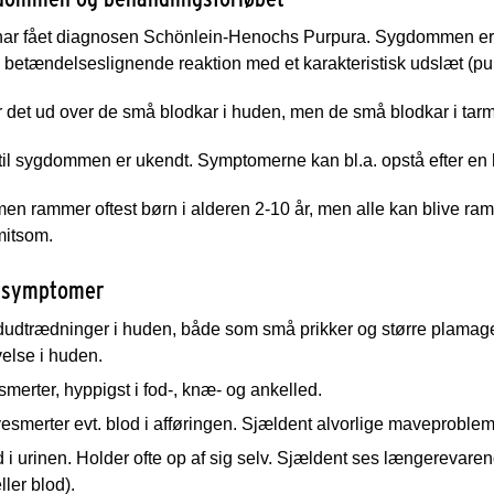
 har fået diagnosen Schönlein-Henochs Purpura. Sygdommen er k
 betændelseslignende reaktion med et karakteristisk udslæt (pu
r det ud over de små blodkar i huden, men de små blodkar i ta
il sygdommen er ukendt. Symptomerne kan bl.a. opstå efter en 
n rammer oftest børn i alderen 2-10 år, men alle kan blive r
mitsom.
 symptomer
dudtrædninger i huden, både som små prikker og større plamager
else i huden.
merter, hyppigst i fod-, knæ- og ankelled.
esmerter evt. blod i afføringen. Sjældent alvorlige maveproble
 i urinen. Holder ofte op af sig selv. Sjældent ses længerevare
ller blod).