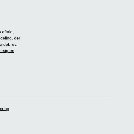
 aftale,
fdeling, der
dkaldebrev.
ersigten
æring