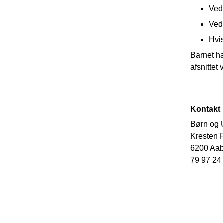
Ved 
Ved 
Hvis
Barnet ha
afsnittet
Kontakt
Børn og
Kresten P
6200 Aa
79 97 24