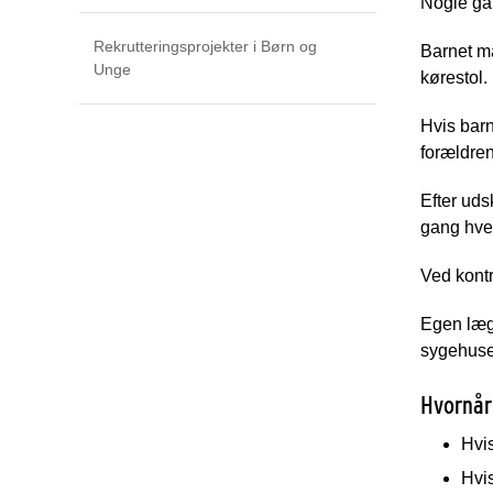
Nogle ga
Rekrutteringsprojekter i Børn og
Barnet må
Unge
kørestol.
Hvis barn
forældre
Efter uds
gang hve
Ved kontr
Egen læge
sygehuse
Hvornår
Hvis
Hvis