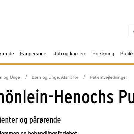
Skip til primært indhold
rørende
Fagpersoner
Job og karriere
Forskning
Politik
n og Unge
Børn og Unge, Afsnit for
Patientvejledninger
hönlein-Henochs P
tienter og pårørende
ommen og behandlingsforløbet