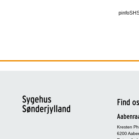
pinfoSH
Find o
Aabenra
Kresten Phi
6200 Aabe