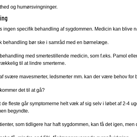
thed og humørsvingninger.
ing
s ingen specifik behandling af sygdommen. Medicin kan blive n
k behandling bør ske i samråd med en børnelæge.
l behandling med smertestillende medicin, som f.eks. Pamol eller
rækkelig til at lindre smerterne.
de af svære mavesmerter, ledsmerter mm. kan der være behov fo
ommer det til at gå?
 de fleste går symptomerne helt væk af sig selv i løbet af 2-4 u
en begyndte.
ienter, som tidligere har haft sygdommen, kan få det igen, men d