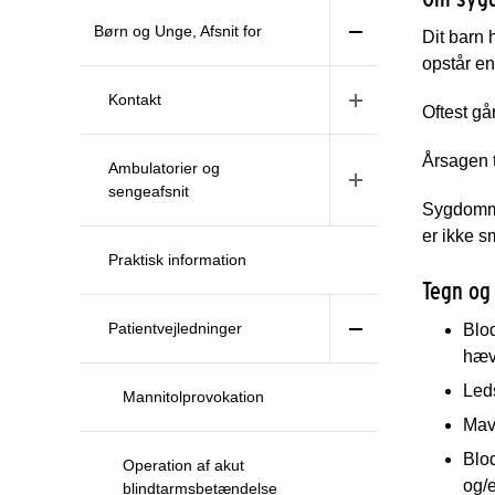
Børn og Unge, Afsnit for
Dit barn
opstår en
Kontakt
Oftest gå
Årsagen t
Ambulatorier og
sengeafsnit
Sygdomme
er ikke s
Praktisk information
Tegn og
Patientvejledninger
Blo
hæv
Leds
Mannitolprovokation
Mav
Blod
Operation af akut
og/e
blindtarmsbetændelse