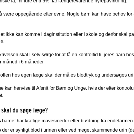
nske få, mindre end 5%, får længerevarende nyrepåvirkning.
 være oppegående efter evne. Nogle børn kan have behov for at 
et ikke kan komme i daginstitution eller i skole og derfor skal 
ne.
krivelsen skal I selv sørge for at få en kontroltid til jeres barn 
r måned i 6 måneder.
ollen hos egen læge skal der måles blodtryk og undersøges uri
 kan henvise til Afsnit for Børn og Unge, hvis der efter kontrol
t.
 skal du søge læge?
 barnet har kraftige mavesmerter eller blødning fra endetarmen.
 der er synligt blod i urinen eller ved meget skummende urin (det