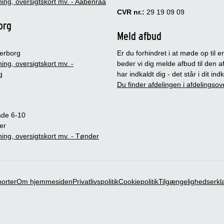
ing, oversigtskort mv. - Aabenraa
CVR nr.:
29 19 09 09
org
Meld afbud
erborg
Er du forhindret i at møde op til en
ing, oversigtskort mv. -
beder vi dig melde afbud til den a
g
har indkaldt dig - det står i dit in
Du finder afdelingen i afdelingsov
ade 6-10
er
ing, oversigtskort mv. - Tønder
porter
Om hjemmesiden
Privatlivspolitik
Cookiepolitik
Tilgængelighedserkl