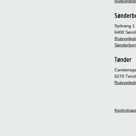
Rutevejledn
Sønderb
Sydvang 1
6400 Sønd
Rutevejledn
Sønderbor
Tønder
Carstensg
6270 Tønd
Rutevejledn
Kontrolrap