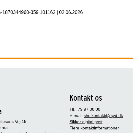
S-1870344960-359 101162
|
02.06.2026
s
Kontakt os
Tlf.: 79 97 00 00
a
E-mail:
shs.kontakt@rsyd.dk
lipsens Vej 15
Sikker digital post
nraa
Flere kontaktinformationer