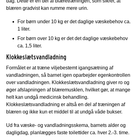
dag. Dette er en del af blæretræningen, som sikrer, at
blæren gradvist kan rumme mere urin.
For børn under 10 kg er det daglige væskebehov ca.
1 liter.
For børn over 10 kg er det det daglige væskebehov
ca. 1,5 liter.
Klokkeslætsvandladning
Formålet er at træne viljebestemt igangsætning af
vandladningen, så barnet igen oparbejder egenkontrollen
over vandladningen. Klokkeslætsvandladning giver ro og
øger afslapningen af blæremusklen, hvilket gør, at mange
helt kan undgå medicinsk behandling.
Klokkeslætsvandladning er altså en del af træningen af
blæren og ikke kun et middel til at undgå våde bukser.
Ud fra væske- og vandladningsskema, barnets alder og
dagligdag, planlægges faste toilettider ca. hver 2.-3. time.