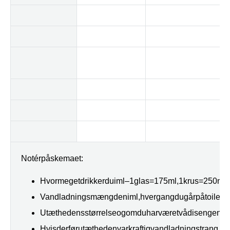
Notér
på
skemaet:
Hvor
meget
drikker
du
i
ml
–
1
glas
=
175
ml,
1
krus
=
250
ml
Vandladningsmængden
i
ml,
hver
gang
du
går
på
toilette
Utæthedens
størrelse
og
om
du
har
været
våd
i
sengen
Hvis
der
før
utætheden
var
kraftig
vandladningstrang,
ka