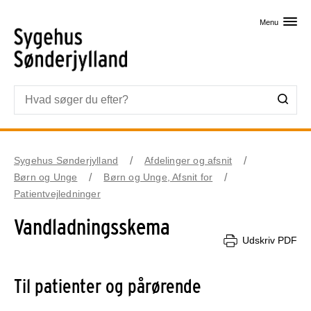
Skip til primært indhold
Menu
Sygehus Sønderjylland
Afdelinger og afsnit
Børn og Unge
Børn og Unge, Afsnit for
Patientvejledninger
Vandladningsskema
Udskriv PDF
Til patienter og pårørende