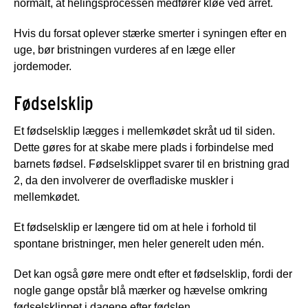
normalt, at helingsprocessen medfører kløe ved arret.
Hvis du forsat oplever stærke smerter i syningen efter en
uge, bør bristningen vurderes af en læge eller
jordemoder.
Fødselsklip
Et fødselsklip lægges i mellemkødet skråt ud til siden.
Dette gøres for at skabe mere plads i forbindelse med
barnets fødsel. Fødselsklippet svarer til en bristning grad
2, da den involverer de overfladiske muskler i
mellemkødet.
Et fødselsklip er længere tid om at hele i forhold til
spontane bristninger, men heler generelt uden mén.
Det kan også gøre mere ondt efter et fødselsklip, fordi der
nogle gange opstår blå mærker og hævelse omkring
fødselsklippet i dagene efter fødslen.