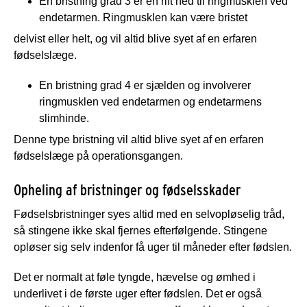
En bristning grad 3
er en rift ned til ringmusklen ved
endetarmen. Ringmusklen kan være bristet
delvist eller helt, og vil altid blive syet af en erfaren
fødselslæge.
En bristning grad 4
er sjælden og involverer
ringmusklen ved endetarmen og endetarmens
slimhinde.
Denne type bristning vil altid blive syet af en erfaren
fødselslæge på operationsgangen.
Opheling af bristninger og fødselsskader
Fødselsbristninger syes altid med en selvopløselig tråd,
så stingene ikke skal fjernes efterfølgende. Stingene
opløser sig selv indenfor få uger til måneder efter fødslen.
Det er normalt at føle tyngde, hævelse og ømhed i
underlivet i de første uger efter fødslen. Det er også