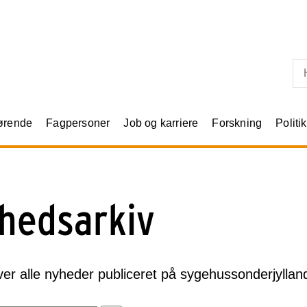
Skip til primært indhold
rørende
Fagpersoner
Job og karriere
Forskning
Politik
hedsarkiv
ver alle nyheder publiceret på sygehussonderjyllan