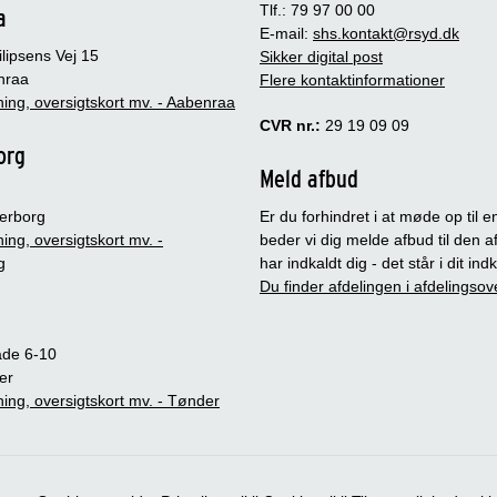
Tlf.: 79 97 00 00
a
E-mail:
shs.kontakt@rsyd.dk
lipsens Vej 15
Sikker digital post
nraa
Flere kontaktinformationer
ing, oversigtskort mv. - Aabenraa
CVR nr.:
29 19 09 09
org
Meld afbud
erborg
Er du forhindret i at møde op til en
ing, oversigtskort mv. -
beder vi dig melde afbud til den a
g
har indkaldt dig - det står i dit in
Du finder afdelingen i afdelingsov
ade 6-10
er
ing, oversigtskort mv. - Tønder