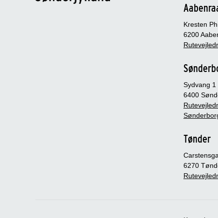
Aabenra
Kresten Phi
6200 Aabe
Rutevejledn
Sønderb
Sydvang 1
6400 Sønd
Rutevejledn
Sønderbor
Tønder
Carstensg
6270 Tønd
Rutevejledn