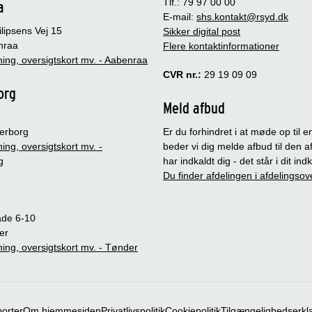
Tlf.: 79 97 00 00
a
E-mail:
shs.kontakt@rsyd.dk
lipsens Vej 15
Sikker digital post
nraa
Flere kontaktinformationer
ing, oversigtskort mv. - Aabenraa
CVR nr.:
29 19 09 09
org
Meld afbud
erborg
Er du forhindret i at møde op til en
ing, oversigtskort mv. -
beder vi dig melde afbud til den a
g
har indkaldt dig - det står i dit in
Du finder afdelingen i afdelingsov
ade 6-10
er
ing, oversigtskort mv. - Tønder
porter
Om hjemmesiden
Privatlivspolitik
Cookiepolitik
Tilgængelighedserkl