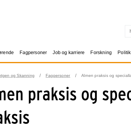
Skip til primært indhold
rørende
Fagpersoner
Job og karriere
Forskning
Politik
tgen og Skanning
Fagpersoner
Almen praksis og speciall
men praksis og spe
aksis