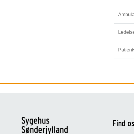
Ambula
Ledels
Patient
Find o