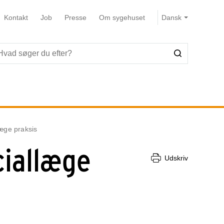
Kontakt
Job
Presse
Om sygehuset
æge praksis
ciallæge
Udskriv