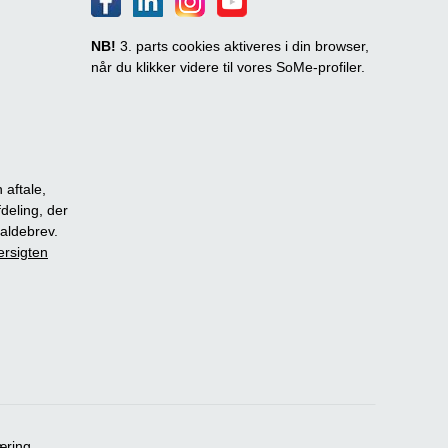
NB!
3. parts cookies aktiveres i din browser,
når du klikker videre til vores SoMe-profiler.
 aftale,
fdeling, der
dkaldebrev.
ersigten
æring