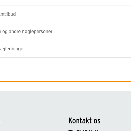
nttilbud
e og andre nøglepersoner
vejledninger
s
Kontakt os