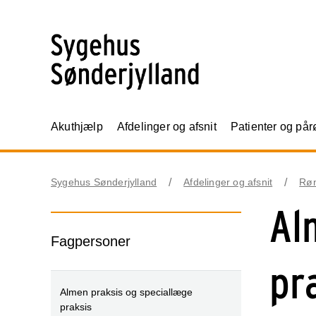
Akuthjælp
Afdelinger og afsnit
Patienter og på
Sygehus Sønderjylland
Afdelinger og afsnit
Røn
Al
Fagpersoner
pr
Almen praksis og speciallæge
praksis