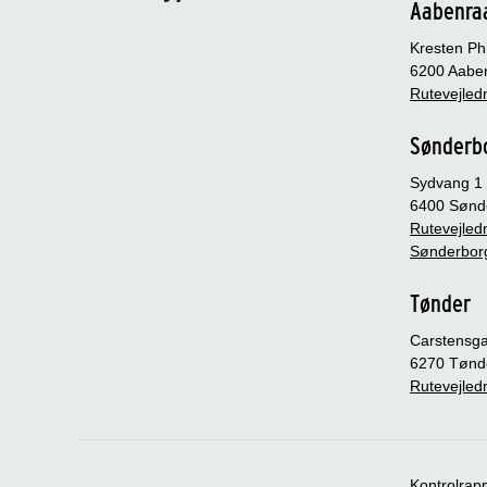
Aabenra
Kresten Phi
6200 Aabe
Rutevejledn
Sønderb
Sydvang 1
6400 Sønd
Rutevejledn
Sønderbor
Tønder
Carstensg
6270 Tønd
Rutevejledn
Kontrolrap