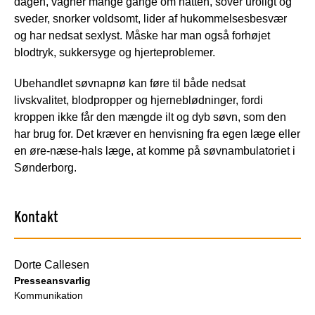
dagen, vågner mange gange om natten, sover uroligt og
sveder, snorker voldsomt, lider af hukommelsesbesvær
og har nedsat sexlyst. Måske har man også forhøjet
blodtryk, sukkersyge og hjerteproblemer.
Ubehandlet søvnapnø kan føre til både nedsat
livskvalitet, blodpropper og hjerneblødninger, fordi
kroppen ikke får den mængde ilt og dyb søvn, som den
har brug for. Det kræver en henvisning fra egen læge eller
en øre-næse-hals læge, at komme på søvnambulatoriet i
Sønderborg.
Kontakt
Dorte Callesen
Presseansvarlig
Kommunikation