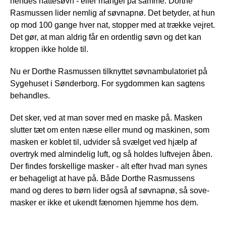
hendes nattesøvn - eller mangel på samme. Dorthe
Rasmussen lider nemlig af søvnapnø. Det betyder, at hun
op mod 100 gange hver nat, stopper med at trække vejret.
Det gør, at man aldrig får en ordentlig søvn og det kan
kroppen ikke holde til.
Nu er Dorthe Rasmussen tilknyttet søvnambulatoriet på
Sygehuset i Sønderborg. For sygdommen kan sagtens
behandles.
Det sker, ved at man sover med en maske på. Masken
slutter tæt om enten næse eller mund og maskinen, som
masken er koblet til, udvider så svælget ved hjælp af
overtryk med almindelig luft, og så holdes luftvejen åben.
Der findes forskellige masker - alt efter hvad man synes
er behageligt at have på. Både Dorthe Rasmussens
mand og deres to børn lider også af søvnapnø, så sove-
masker er ikke et ukendt fænomen hjemme hos dem.