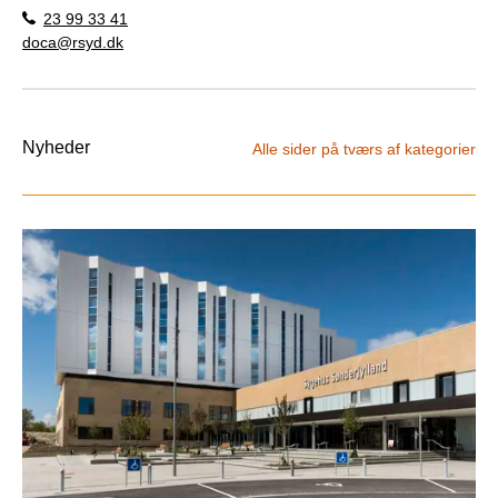
23 99 33 41
doca@rsyd.dk
Nyheder
Alle sider på tværs af kategorier