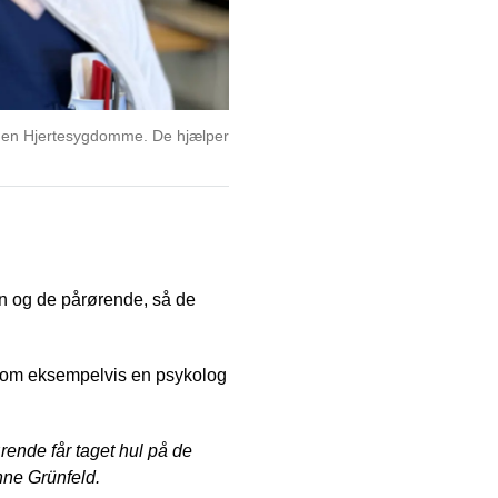
ingen Hjertesygdomme. De hjælper
en og de pårørende, så de
e som eksempelvis en psykolog
ende får taget hul på de
nne Grünfeld.