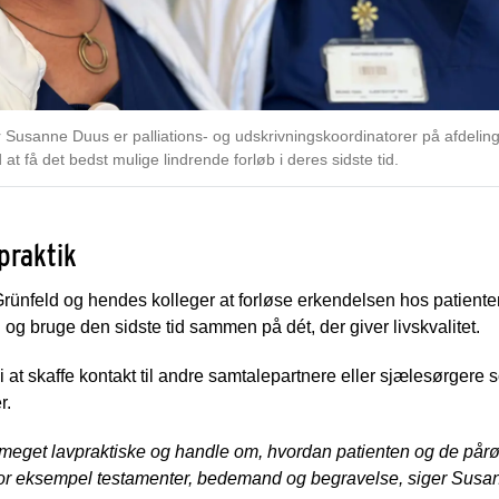
er Susanne Duus er palliations- og udskrivningskoordinatorer på afdel
at få det bedst mulige lindrende forløb i deres sidste tid.
praktik
Grünfeld og hendes kolleger at forløse erkendelsen hos patient
g bruge den sidste tid sammen på dét, der giver livskvalitet.
i at skaffe kontakt til andre samtalepartnere eller sjælesørger
r.
eget lavpraktiske og handle om, hvordan patienten og de pårør
 For eksempel testamenter, bedemand og begravelse, siger Susa