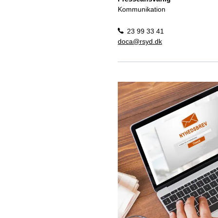
Kommunikation
23 99 33 41
doca@rsyd.dk