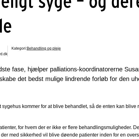
eligt syge – og der
de
Kategori:
Behandling og pleje
yd.dk
 sidste fase, hjælper palliations-koordinatorerne Su
abe det bedst mulige lindrende forløb for den uhe
et sygehus kommer for at blive behandlet, så de enten kan blive 
ienter, for hvem der er ikke er flere behandlingsmuligheder. Det 
r, der med sikkerhed vil blive døende patienter inden for en over