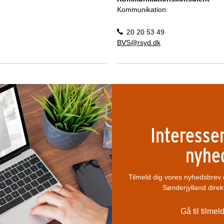
Kommunikation
20 20 53 49
BVS@rsyd.dk
Interesser
nyhe
Tilmeld dig vores nyhedsbrev 
Sønderjylland direk
Gå til tilme