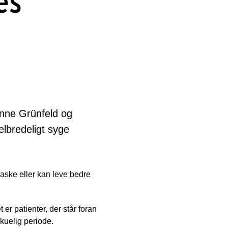
es
sanne Grünfeld og
lbredeligt syge
raske eller kan leve bedre
er patienter, der står foran
skuelig periode.