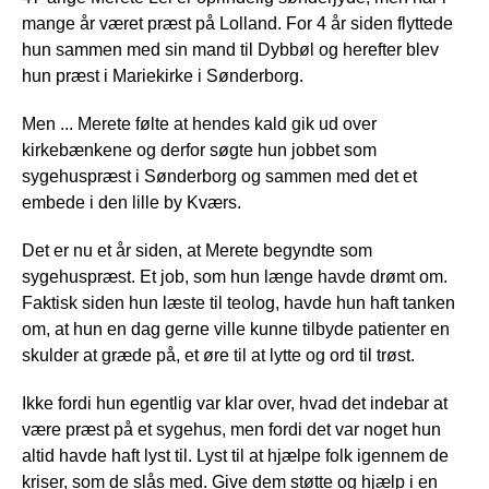
mange år været præst på Lolland. For 4 år siden flyttede
hun sammen med sin mand til Dybbøl og herefter blev
hun præst i Mariekirke i Sønderborg.
Men ... Merete følte at hendes kald gik ud over
kirkebænkene og derfor søgte hun jobbet som
sygehuspræst i Sønderborg og sammen med det et
embede i den lille by Kværs.
Det er nu et år siden, at Merete begyndte som
sygehuspræst. Et job, som hun længe havde drømt om.
Faktisk siden hun læste til teolog, havde hun haft tanken
om, at hun en dag gerne ville kunne tilbyde patienter en
skulder at græde på, et øre til at lytte og ord til trøst.
Ikke fordi hun egentlig var klar over, hvad det indebar at
være præst på et sygehus, men fordi det var noget hun
altid havde haft lyst til. Lyst til at hjælpe folk igennem de
kriser, som de slås med. Give dem støtte og hjælp i en