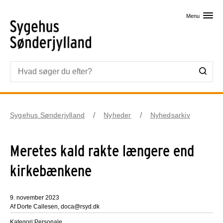
Skip til primært indhold
Menu
Sygehus Sønderjylland
Nyheder
Nyhedsarkiv
Meretes kald rakte længere end
kirkebænkene
9. november 2023
Af Dorte Callesen, doca@rsyd.dk
Kategori:
Personale