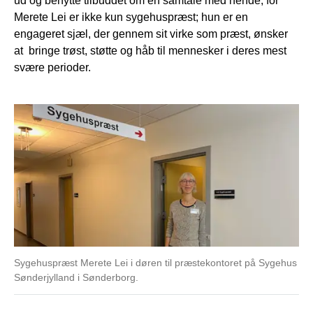
ud og benytte tilbuddet om en samtale med hende, for
Merete Lei er ikke kun sygehuspræst; hun er en
engageret sjæl, der gennem sit virke som præst, ønsker
at bringe trøst, støtte og håb til mennesker i deres mest
svære perioder.
Sygehuspræst Merete Lei i døren til præstekontoret på Sygehus
Sønderjylland i Sønderborg.