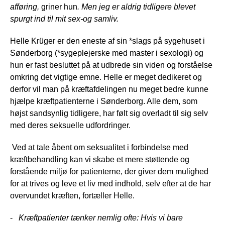
afføring,
griner hun
. Men jeg er aldrig tidligere blevet
spurgt ind til mit sex-og samliv.
Helle Krüger er den eneste af sin *slags på sygehuset i
Sønderborg (*sygeplejerske med master i sexologi) og
hun er fast besluttet på at udbrede sin viden og forståelse
omkring det vigtige emne. Helle er meget dedikeret og
derfor vil man på kræftafdelingen nu meget bedre kunne
hjælpe kræftpatienterne i Sønderborg. Alle dem, som
højst sandsynlig tidligere, har følt sig overladt til sig selv
med deres seksuelle udfordringer.
Ved at tale åbent om seksualitet i forbindelse med
kræftbehandling kan vi skabe et mere støttende og
forstående miljø for patienterne, der giver dem mulighed
for at trives og leve et liv med indhold, selv efter at de har
overvundet kræften, fortæller Helle.
-
Kræftpatienter tænker nemlig ofte: Hvis vi bare