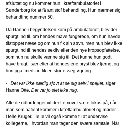
afsluttet og nu kommer hun i kræftambulatoriet i
Sønderborg for at få antistof behandling. Hun nærmer sig
behandling nummer 50.
Da Hanne i begyndelsen kom på ambulatoriet, blev der
spurgt ind til, om hendes mave fungerede, om hun havde
tilstoppet næse og om hun fik sin søvn, men hun blev ikke
spurgt ind til hendes sexliv eller den nye kropsopfattelse,
som hun nu skulle vænne sig til. Det kunne hun godt
have brugt. Især efter at hendes ene bryst blev fjernet og
hun pga. medicin fik en større vægtøgning.
-
Det var ikke særlig sjovt at se sig selv i spejle
t, siger
Hanne Otte.
Det var jo slet ikke mig.
Alle de udfordringer vil der fremover være fokus på, når
man som patient kommer i kræftambulatoriet og møder
Helle Krüger. Helle vil også komme til at undervise
kollegerne, i hvordan man tager den svære samtale. Når