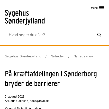
Skip til primært indhold
Menu
Sygehus Sønderjylland
Nyheder
Nyhedsarkiv
På kræftafdelingen i Sønderborg
bryder de barrierer
2. august 2023
Af Dorte Callesen, doca@rsyd.dk
Kategori:
Patientinformation