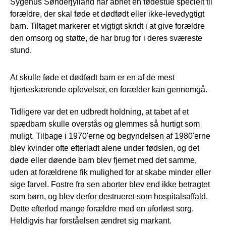
Sygehus Sønderjylland har åbnet en fødestue specielt til
forældre, der skal føde et dødfødt eller ikke-levedygtigt
barn. Tiltaget markerer et vigtigt skridt i at give forældre
den omsorg og støtte, de har brug for i deres sværeste
stund.
At skulle føde et dødfødt barn er en af de mest
hjerteskærende oplevelser, en forælder kan gennemgå.
Tidligere var det en udbredt holdning, at tabet af et
spædbarn skulle overstås og glemmes så hurtigt som
muligt. Tilbage i 1970'erne og begyndelsen af 1980'erne
blev kvinder ofte efterladt alene under fødslen, og det
døde eller døende barn blev fjernet med det samme,
uden at forældrene fik mulighed for at skabe minder eller
sige farvel. Fostre fra sen aborter blev end ikke betragtet
som børn, og blev derfor destrueret som hospitalsaffald.
Dette efterlod mange forældre med en uforløst sorg.
Heldigvis har forståelsen ændret sig markant.