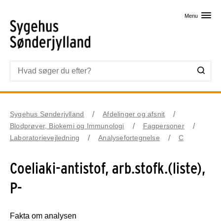
Skip til primært indhold
Menu
Sygehus Sønderjylland
Afdelinger og afsnit
Blodprøver, Biokemi og Immunologi
Fagpersoner
Laboratorievejledning
Analysefortegnelse
C
Coeliaki-antistof, arb.stofk.(liste),
P-
Fakta om analysen