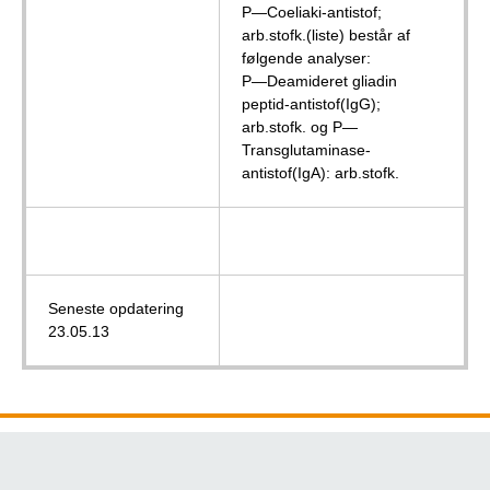
P—Coeliaki-antistof;
arb.stofk.(liste) består af
følgende analyser:
P—Deamideret gliadin
peptid-antistof(IgG);
arb.stofk. og P—
Transglutaminase-
antistof(IgA): arb.stofk.
Seneste opdatering
23.05.13