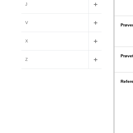
J
V
Prøve
X
Prøve
Z
Refer