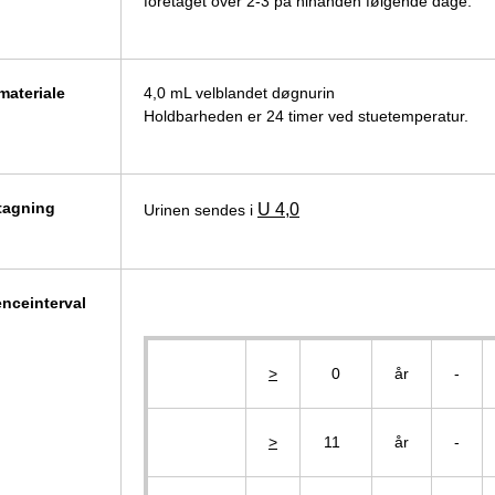
foretaget over 2-3 på hinanden følgende dage.
materiale
4,0 mL velblandet døgnurin
Holdbarheden er 24 timer ved stuetemperatur.
tagning
U 4,0
Urinen sendes i
enceinterval
>
0
år
-
>
11
år
-