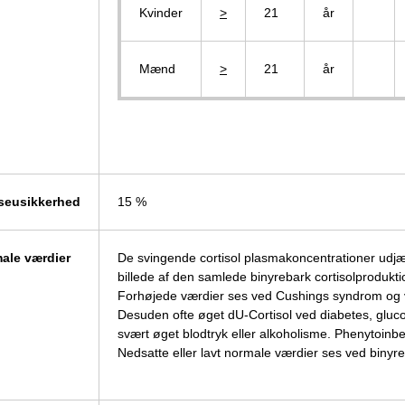
Kvinder
>
21
år
Mænd
>
21
år
seusikkerhed
15 %
ale værdier
De svingende cortisol plasmakoncentrationer udjæ
billede af den samlede binyrebark cortisolprodukti
Forhøjede værdier ses ved Cushings syndrom og ved 
Desuden ofte øget dU-Cortisol ved diabetes, gluco
svært øget blodtryk eller alkoholisme. Phenytoinbe
Nedsatte eller lavt normale værdier ses ved binyre