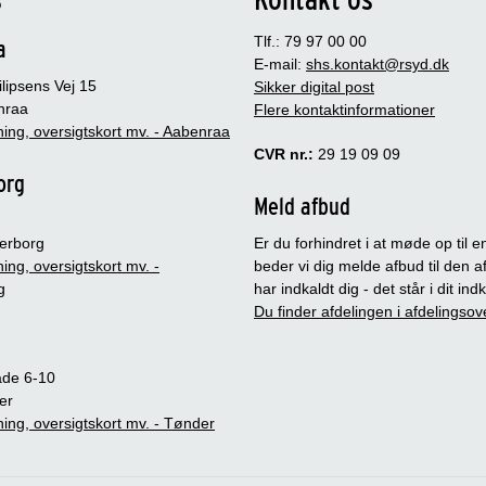
Tlf.: 79 97 00 00
a
E-mail:
shs.kontakt@rsyd.dk
lipsens Vej 15
Sikker digital post
nraa
Flere kontaktinformationer
ing, oversigtskort mv. - Aabenraa
CVR nr.:
29 19 09 09
org
Meld afbud
erborg
Er du forhindret i at møde op til en
ing, oversigtskort mv. -
beder vi dig melde afbud til den a
g
har indkaldt dig - det står i dit in
Du finder afdelingen i afdelingsov
ade 6-10
er
ing, oversigtskort mv. - Tønder