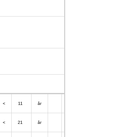
<
11
år
5,50
-
75
nmol/
<
21
år
14,00
-
152
nmol/