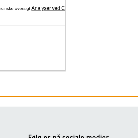
Analyser ved Cushings syndrom (CS) og
dicinske oversigt
Følg os på sociale medier