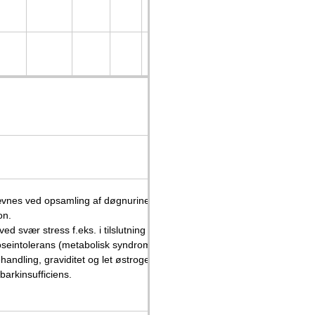
50
-
230
nmol/
50
-
270
nmol/
vnes ved opsamling af døgnurinen, som derfor giver et bedre og sikre
on.
svær stress f.eks. i tilslutning til operation eller under febril sygdom
seintolerans (metabolisk syndrom), akromegali og evt. ved udtalt fedm
handling, graviditet og let østrogen behandling kan øge dU-Cortisol.
barkinsufficiens.