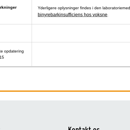
kninger
Yderligere oplysninger findes i den laboratorieme
binyrebarkinsufficiens hos voksne
.
e opdatering
15
s
Kontakt os