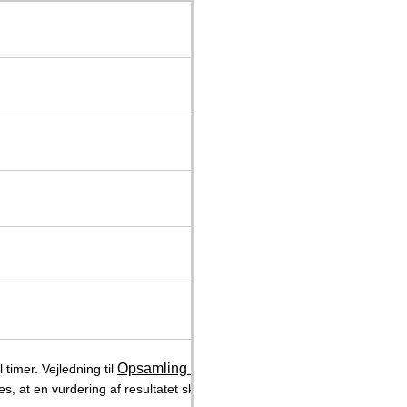
Opsamling af døgnurin
timer. Vejledning til
findes her.
les, at en vurdering af resultatet sker på grundlag af bestemmelser, der