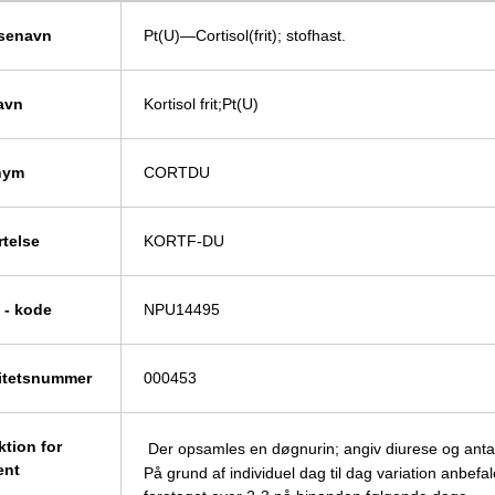
senavn
Pt(U)—Cortisol(frit); stofhast.
avn
Kortisol frit;Pt(U)
nym
CORTDU
rtelse
KORTF-DU
 - kode
NPU14495
itetsnummer
000453
ktion for
Der opsamles en døgnurin; angiv diurese og antal 
ent
På grund af individuel dag til dag variation anbefa