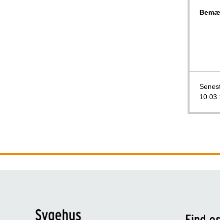
Bemær
Senest
10.03.
Find o