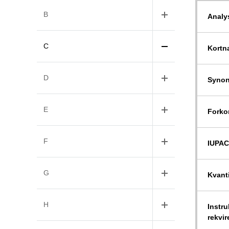
B
Analy
C
Kortn
D
Syno
E
Forko
F
IUPAC
G
Kvant
H
Instru
rekvir