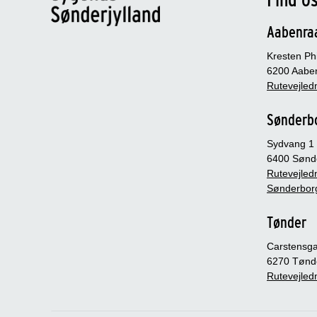
Aabenra
Kresten Phi
6200 Aabe
Rutevejledn
Sønderb
Sydvang 1
6400 Sønd
Rutevejledn
Sønderbor
Tønder
Carstensg
6270 Tønd
Rutevejledn