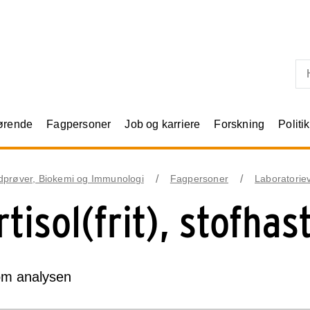
Skip til primært indhold
rørende
Fagpersoner
Job og karriere
Forskning
Politik
dprøver, Biokemi og Immunologi
Fagpersoner
Laboratorie
tisol(frit), stofhast
om analysen