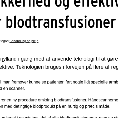
ikkerhed og effekti
r blodtransfusioner
tegori:
Behandling og pleje
ylland i gang med at anvende teknologi til at gøre
ktive. Teknologien bruges i forvejen på flere af r
 man fremover kunne se patienter iført nogle lidt specielle a
d en scanner.
fører en ny procedure omkring blodtransfusioner. Håndscannerne 
en med det rigtige blodprodukt på en hurtig og præcis måde.
un brugt i en minimal del af alle blodtransfusionerne, men nu stå