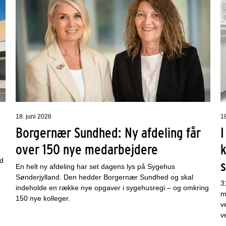
18. juni 2026
1
Borgernær Sundhed: Ny afdeling får
I
over 150 nye medarbejdere
k
nd
En helt ny afdeling har set dagens lys på Sygehus
Sønderjylland. Den hedder Borgernær Sundhed og skal
3
indeholde en række nye opgaver i sygehusregi – og omkring
m
150 nye kolleger.
v
v