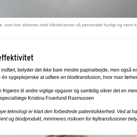
, som kan skannes med håndscanner så personalet hurtigt og nemt k
ffektivitet
 indført, betyder det ikke bare mindre papirarbejde, men også e
e én sygeplejerske at udføre en blodtransfusion, hvor man førhe
 frigøres til andre vigtige opgaver og samtidig sikrer det en mer
r speciallæge Kristina Fruerlund Rasmussen
nye teknologi er klart den forbedrede patientsikkerhed. Ved at ha
ient og blodprodukt, minimeres risikoen for fejltransfusioner bety