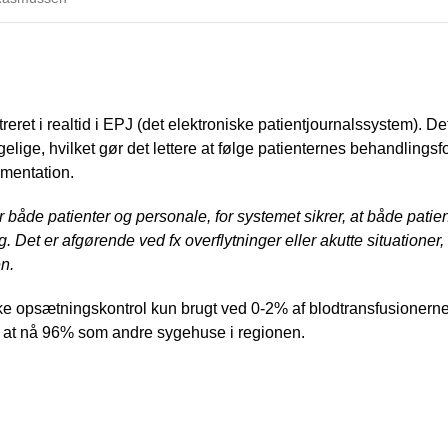
treret i realtid i EPJ (det elektroniske patientjournalssystem). De
gelige, hvilket gør det lettere at følge patienternes behandlings
umentation.
r både patienter og personale, for systemet sikrer, at både patie
g. Det er afgørende ved fx overflytninger eller akutte situationer
n.
ske opsætningskontrol kun brugt ved 0-2% af blodtransfusioner
, at nå 96% som andre sygehuse i regionen.