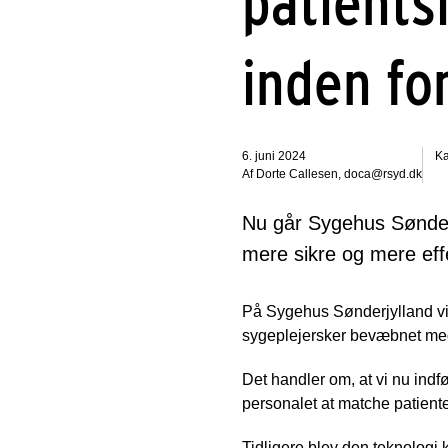
patients
inden fo
6. juni 2024
Ka
Af Dorte Callesen, doca@rsyd.dk
Nu går Sygehus Sønderj
mere sikre og mere effe
På Sygehus Sønderjylland vil
sygeplejersker bevæbnet me
Det handler om, at vi nu ind
personalet at matche patient
Tidligere blev den teknologi k