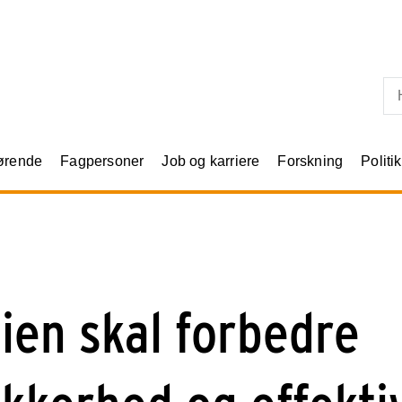
Skip til primært indhold
rørende
Fagpersoner
Job og karriere
Forskning
Politik
ien skal forbedre