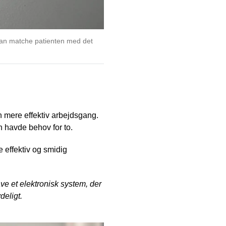
an matche patienten med det
Håndscanner, som bruges til at scan
n mere effektiv arbejdsgang.
n havde behov for to.
e effektiv og smidig
ve et elektronisk system, der
deligt.