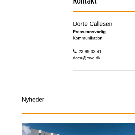
Kontakt
Dorte Callesen
Presseansvarlig
Kommunikation
23 99 33 41
doca@rsyd.dk
Nyheder