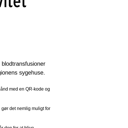
vitet
 blodtransfusioner
egionens sygehuse.
rmbånd med en QR-kode og
gør det nemlig muligt for
r den for at blive