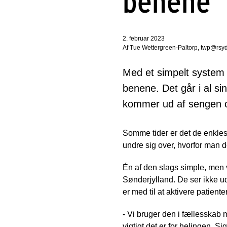
benene
2. februar 2023
Af Tue Wettergreen-Paltorp, twp@rsy
Med et simpelt system 
benene. Det går i al si
kommer ud af sengen og
Somme tider er det de enklest
undre sig over, hvorfor man d
Én af den slags simple, men 
Sønderjylland. De ser ikke 
er med til at aktivere patiente
- Vi bruger den i fællesskab m
vigtigt det er for helingen. S