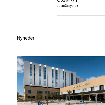
23 99 33 41
doca@rsyd.dk
Nyheder