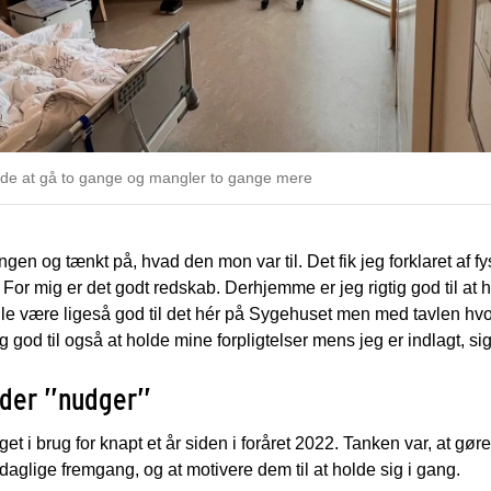
ude at gå to gange og mangler to gange mere
engen og tænkt på, hvad den mon var til. Det fik jeg forklaret af 
er. For mig er det godt redskab. Derhjemme er jeg rigtig god til at
g ville være ligeså god til det hér på Sygehuset men med tavlen hv
ig god til også at holde mine forpligtelser mens jeg er indlagt, si
 der ”nudger”
t i brug for knapt et år siden i foråret 2022. Tanken var, at gøre 
 daglige fremgang, og at motivere dem til at holde sig i gang.