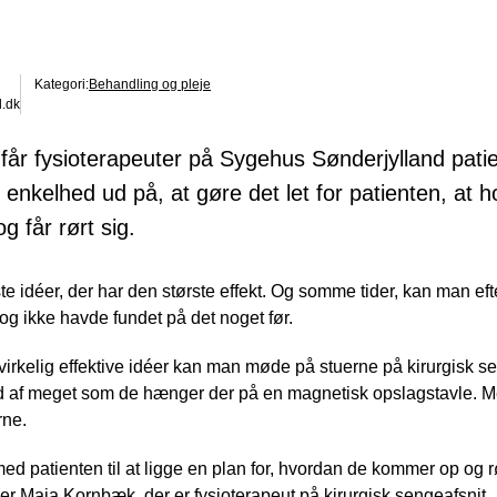
Kategori:
Behandling og pleje
d.dk
får fysioterapeuter på Sygehus Sønderjylland patie
n enkelhed ud på, at gøre det let for patienten, at
 får rørt sig.
e idéer, der har den største effekt. Og somme tider, kan man eft
og ikke havde fundet på det noget før.
virkelig effektive idéer kan man møde på stuerne på kirurgisk 
ud af meget som de hænger der på en magnetisk opslagstavle. 
rne.
ed patienten til at ligge en plan for, hvordan de kommer op og rø
iger Maja Kornbæk, der er fysioterapeut på kirurgisk sengeafsnit.