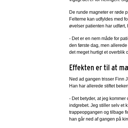
De runde magneter er røde på
Felterne kan udfyldes med fo
øvelser patienten har udført
- Det er en nem måde for pati
den første dag, men allered
det meget hurtigt et overblik
Effekten er til at m
Ned ad gangen trisser Finn Je
Han har allerede stiftet bek
- Det betyder, at jeg kommer o
indgrebet. Jeg stiller selv et
trappeopgangen og tilbage fir
han går ned af gangen på kiru