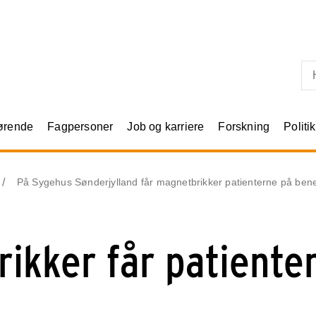
Skip til primært indhold
rørende
Fagpersoner
Job og karriere
Forskning
Politik
På Sygehus Sønderjylland får magnetbrikker patienterne på ben
ikker får patiente