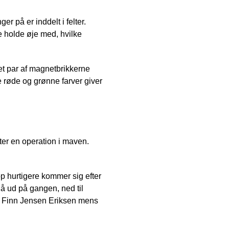
 på er inddelt i felter.
e holde øje med, hvilke
 et par af magnetbrikkerne
 røde og grønne farver giver
ter en operation i maven.
rop hurtigere kommer sig efter
 gå ud på gangen, ned til
ler Finn Jensen Eriksen mens