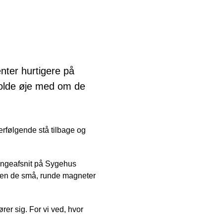
nter hurtigere på
 holde øje med om de
erfølgende stå tilbage og
sengeafsnit på Sygehus
Men de små, runde magneter
rer sig. For vi ved, hvor