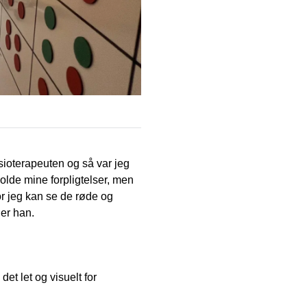
Tavlen viser både patient og sundhed
fysioterapeuten og så var jeg
 holde mine forpligtelser, men
or jeg kan se de røde og
ger han.
det let og visuelt for