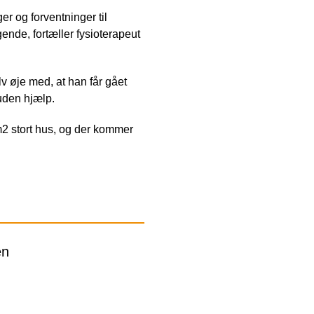
r og forventninger til
ende, fortæller fysioterapeut
v øje med, at han får gået
 uden hjælp.
0m2 stort hus, og der kommer
en