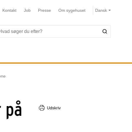
Kontakt
Job
Presse
Om sygehuset
ene
r på
Udskriv