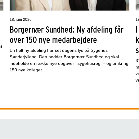
18. juni 2026
1
Borgernær Sundhed: Ny afdeling får
I
over 150 nye medarbejdere
k
nd
En helt ny afdeling har set dagens lys på Sygehus
Sønderjylland. Den hedder Borgernær Sundhed og skal
3
indeholde en række nye opgaver i sygehusregi – og omkring
m
150 nye kolleger.
v
v