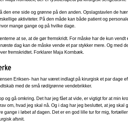
 den ene side og grønne på den anden. Opslagstavlen de hænger
rskellige aktiviteter. På den måde kan både patient og personal
, hvor mange gange og på hvilke dage.
enterne at se, at de gør fremskridt. For måske har de kun vendt
e næste dag kan de måske vende et par stykker mere. Og med de
 over fremskridtet. Forklarer Maja Kornbæk.
ærke
nsen Eriksen- han har været indlagt på kirurgisk et par dage ef
endtskab med de små rød/grønne vendebrikker.
p og gå omkring. Det har jeg fået at vide, er vigtigt for at min k
 krav om, hvad jeg skal nå. Og i dag har jeg besluttet, at jeg skal
e gange i løbet af dagen. Det er en god lille tur for mig, fortæl
rgisk afsnit.