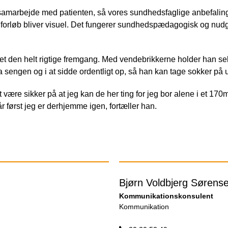
 samarbejde med patienten, så vores sundhedsfaglige anbefalinge
i forløb bliver visuel. Det fungerer sundhedspædagogisk og nudg
et den helt rigtige fremgang. Med vendebrikkerne holder han sel
 fra sengen og i at sidde ordentligt op, så han kan tage sokker på
t være sikker på at jeg kan de her ting for jeg bor alene i et 17
 først jeg er derhjemme igen, fortæller han.
Bjørn Voldbjerg Sørens
Kommunikationskonsulent
Kommunikation