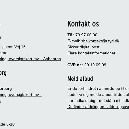
s
Kontakt os
Tlf.: 79 97 00 00
a
E-mail:
shs.kontakt@rsyd.dk
lipsens Vej 15
Sikker digital post
nraa
Flere kontaktinformationer
ing, oversigtskort mv. - Aabenraa
CVR nr.:
29 19 09 09
org
Meld afbud
erborg
Er du forhindret i at møde op til en
ing, oversigtskort mv. -
beder vi dig melde afbud til den a
g
har indkaldt dig - det står i dit in
Du finder afdelingen i afdelingsov
ade 6-10