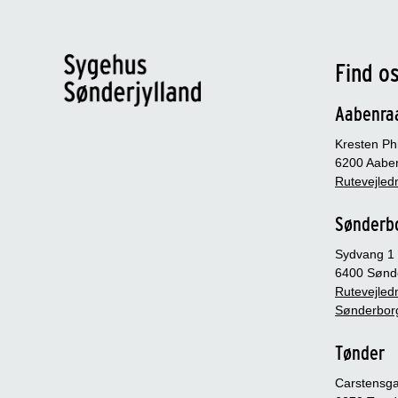
Find o
Aabenra
Kresten Phi
6200 Aabe
Rutevejledn
Sønderb
Sydvang 1
6400 Sønd
Rutevejledn
Sønderbor
Tønder
Carstensg