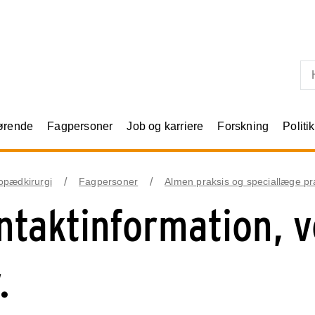
Skip til primært indhold
rørende
Fagpersoner
Job og karriere
Forskning
Politik
opædkirurgi
Fagpersoner
Almen praksis og speciallæge pr
ntaktinformation, v
.