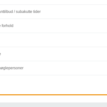
ttilbud / subakutte tider
 forhold
e
nøglepersoner