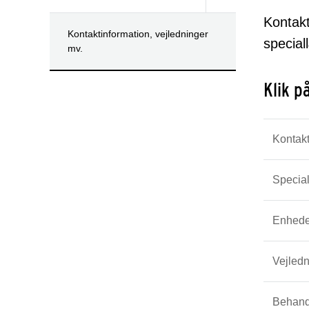
Kontakt
Kontaktinformation, vejledninger
special
mv.
Klik p
Kontak
Special
Enhede
Vejled
Behand