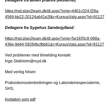
Deltagere fra almen praksis (eksterne):
https://rsd.plan2learn.dk/dl.aspx?xmg=4461c024-f29a-
4569-bb22-20124a641e2f&r=KursusValg.aspx?id=91127
Deltagere fra Sygehus Sønderjylland:
https://rsd.plan2learn.dk/dl.aspx?xmg=5e1935c8-068a-
436e-9d44-59284bcfbb61&r=KursusValg.aspx?id=91127
Ved problemer med tilmelding kontakt
Inge.Stokholm@rsyd.dk
Med venlig hilsen
Praksiskonsulentordningen og Laboratoriespecialerne,
SHS.
Invitation som pdf