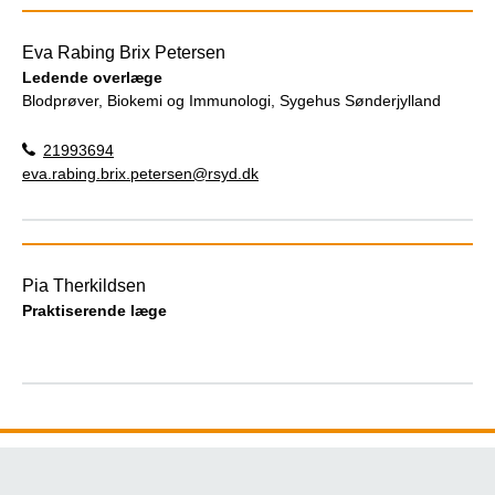
Eva Rabing Brix Petersen
Ledende overlæge
Blodprøver, Biokemi og Immunologi, Sygehus Sønderjylland
21993694
eva.rabing.brix.petersen@rsyd.dk
Pia Therkildsen
Praktiserende læge