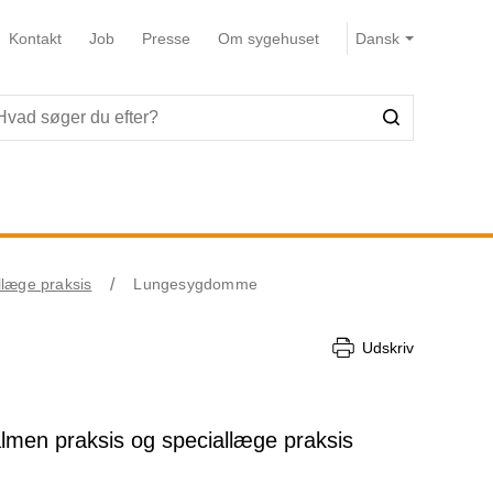
Kontakt
Job
Presse
Om sygehuset
llæge praksis
Lungesygdomme
Udskriv
 almen praksis og speciallæge praksis