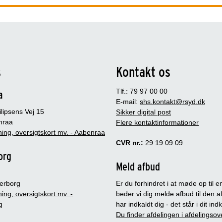
s
Kontakt os
Tlf.: 79 97 00 00
a
E-mail:
shs.kontakt@rsyd.dk
lipsens Vej 15
Sikker digital post
nraa
Flere kontaktinformationer
ing, oversigtskort mv. - Aabenraa
CVR nr.:
29 19 09 09
org
Meld afbud
erborg
Er du forhindret i at møde op til en
ing, oversigtskort mv. -
beder vi dig melde afbud til den a
g
har indkaldt dig - det står i dit in
Du finder afdelingen i afdelingsov