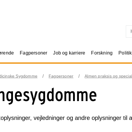
Skip til primært indhold
rørende
Fagpersoner
Job og karriere
Forskning
Politik
dicinske Sygdomme
Fagpersoner
Almen praksis og specia
ngesygdomme
oplysninger, vejledninger og andre oplysninger til