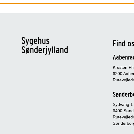
Find o
Aabenra
Kresten Phi
6200 Aabe
Rutevejledn
Sønderb
Sydvang 1
6400 Sønd
Rutevejledn
Sønderbor