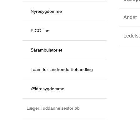
Nyresygdomme
Andet
PICC-line
Ledels
Sårambulatoriet
Team for Lindrende Behandling
Ældresygdomme
Læger i uddannelsesforløb