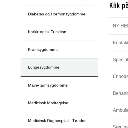
Klik p
Diabetes og Hormonsygdomme
NY HE
Karkirurgisk Funktion
Kontak
Kræftsygdomme
Special
Lungesygdomme
Enhede
Mave-tarmsygdomme
Behand
Medicinsk Modtagelse
Ambula
Medicinsk Daghospital - Tønder
Særlige